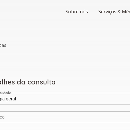
Sobre nós
Serviços & Mé
tas
lhes da consulta
alidade
gia geral
co